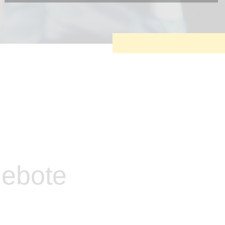
Diese Cookies sind erforderlich, um die grundlegende
Funktionalität der Website zu sichern.
Tracking- und Targeting-Cookies
Diese Cookies sind erforderlich, um unsere Website auf Ihre
Bedürfnisse hin zu optimieren. Hierzu gehört eine
bedarfsgerechte Gestaltung und fortlaufende Verbesserung
unseres Angebotes einschließlich der Verknüpfung zu
Social-Media-Angeboten von z.B. Facebook und LinkedIn.
Betreibercookies
Diese Cookies sind erforderlich, um z.B. Google Maps zu
nutzen oder eingebettete Videos abspielen zu können.
gebote