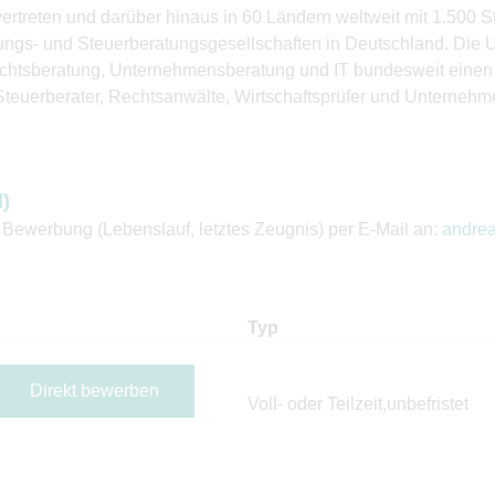
rtreten und darüber hinaus in 60 Ländern weltweit mit 1.500 St
fungs- und Steuerberatungsgesellschaften in Deutschland. Die 
echtsberatung, Unternehmensberatung und IT bundesweit einen
 Steuerberater, Rechtsanwälte, Wirtschaftsprüfer und Unternehm
d)
ewerbung (Lebenslauf, letztes Zeugnis) per E-Mail an:
andrea
Typ
Direkt bewerben
Voll- oder Teilzeit,unbefristet