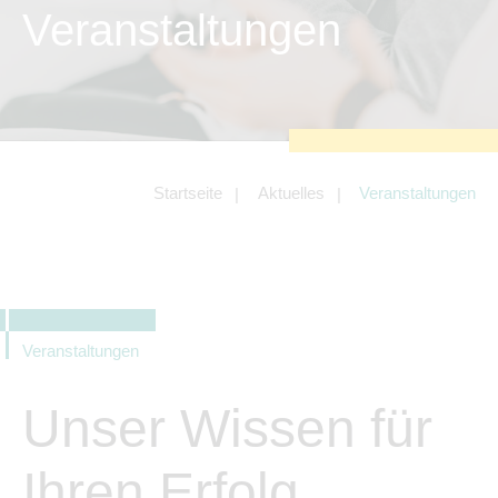
zu sichern.
Veranstaltungen
Tracking- und Targeting-Cookies
Diese Cookies sind erforderlich, um
unsere Website auf Ihre Bedürfnisse hin
zu optimieren. Hierzu gehört eine
bedarfsgerechte Gestaltung und
fortlaufende Verbesserung unseres
Angebotes einschließlich der
Verknüpfung zu Social-Media-
Angeboten von z.B. Facebook und
Startseite
Aktuelles
Veranstaltungen
LinkedIn.
Betreibercookies
Diese Cookies sind erforderlich, um z.B.
Google Maps zu nutzen oder
eingebettete Videos abspielen zu
können.
Veranstaltungen
Unser Wissen für
Ihren Erfolg