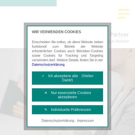
WIR VERWENDEN COOKIES
Freund & Partner
Steuerberatung in Anklam
Entscheiden Sie selbst, ob diese Website neben
funktionell zum Betrieb der Website
erforderlichen Cookies auch Betreiber-Cookies
sowie Cookies für Tracking und Targeting
verwenden darf. Weitere Details finden Sie in der
Datenschutzerklärung
.
✓ Ich akzeptiere alle (Vielen
Dank!)
✕ Nur essenzielle Cookies
akzeptieren
✎ Individuelle Präferenzen
·
Datenschutzerklärung
Impressum
Notwendige Cookies
Diese Cookies sind erforderlich, um die
grundlegende Funktionalität der Website