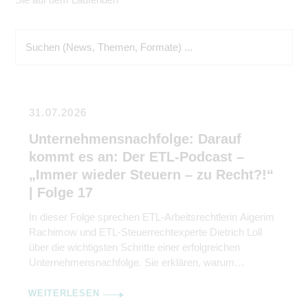
31.07.2026
Unternehmensnachfolge: Darauf
kommt es an: Der ETL-Podcast –
„Immer wieder Steuern – zu Recht?!“
| Folge 17
In dieser Folge sprechen ETL-Arbeitsrechtlerin Aigerim
Rachimow und ETL-Steuerrechtexperte Dietrich Loll
über die wichtigsten Schritte einer erfolgreichen
Unternehmensnachfolge. Sie erklären, warum
Kommunikation genauso wichtig ist wie rechtliche und
steuerliche Gestaltung.
WEITERLESEN