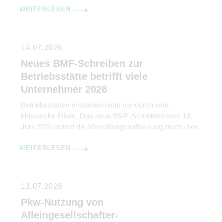
WEITERLESEN
kaum noch erreichbar und Jahre später kommt
trotzdem ein Erbschaftsteuerbescheid mit
Zahlungsaufforderung. Der Bundesfinanzhof (BFH) hat
nun in seinem Urteil vom 25. Februar 2026 (II R 1/22)
14.07.2026
klargestellt, […]
Neues BMF-Schreiben zur
Betriebsstätte betrifft viele
Unternehmer 2026
Betriebsstätten entstehen nicht nur durch eine
klassische Filiale. Das neue BMF-Schreiben vom 18.
Juni 2026 ordnet die Verwaltungsauffassung hierzu neu.
WEITERLESEN
13.07.2026
Pkw-Nutzung von
Alleingesellschafter-