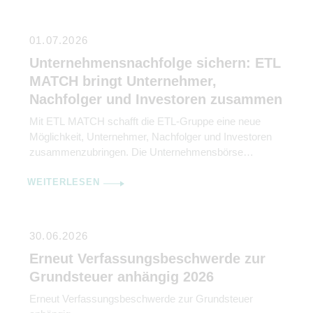
01.07.2026
Unternehmensnachfolge sichern: ETL
MATCH bringt Unternehmer,
Nachfolger und Investoren zusammen
Mit ETL MATCH schafft die ETL-Gruppe eine neue
Möglichkeit, Unternehmer, Nachfolger und Investoren
zusammenzubringen. Die Unternehmensbörse
unterstützt dabei, Nachfolgelösungen frühzeitig
WEITERLESEN
anzubahnen und so Unternehmenswerte langfristig zu
sichern. Die Regelung der Unternehmensnachfolge
gehört zu den wichtigsten Entscheidungen im Leben
eines Unternehmers. Dennoch wird sie häufig
30.06.2026
aufgeschoben – mit der Folge, dass wertvolle Zeit
Erneut Verfassungsbeschwerde zur
verloren geht und […]
Grundsteuer anhängig 2026
Erneut Verfassungsbeschwerde zur Grundsteuer