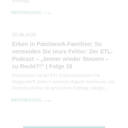
anhängig
WEITERLESEN
30.06.2026
Erben in Patchwork-Familien: So
vermeiden Sie teure Fehler: Der ETL-
Podcast – „Immer wieder Steuern –
zu Recht?!“ | Folge 16
Gemeinsam mit der ETL-Erbrechtsexpertin Pia
Roggendorff-Jentsch sprechen Aigerim Rachimow und
Dietrich Loll über die gesetzliche Erbfolge, häufige
Irrtümer im Erb- und Güterrecht sowie die
WEITERLESEN
Möglichkeiten einer vorausschauenden
Nachlassplanung.