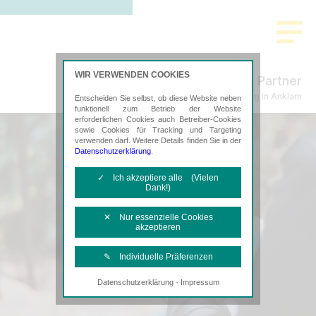
WIR VERWENDEN COOKIES
Freund & Partner
Steuerberatung in Anklam
Entscheiden Sie selbst, ob diese Website neben
funktionell zum Betrieb der Website
erforderlichen Cookies auch Betreiber-Cookies
sowie Cookies für Tracking und Targeting
verwenden darf. Weitere Details finden Sie in der
Datenschutzerklärung
.
✓ Ich akzeptiere alle (Vielen
Dank!)
✕ Nur essenzielle Cookies
akzeptieren
✎ Individuelle Präferenzen
·
Datenschutzerklärung
Impressum
Notwendige Cookies
Diese Cookies sind erforderlich, um die
grundlegende Funktionalität der Website