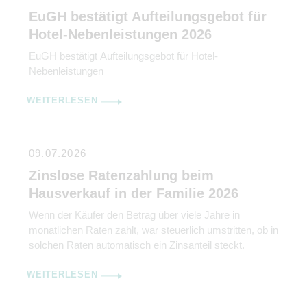
Gewinn durch Bilanzierung oder Einnahme-
EuGH bestätigt Aufteilungsgebot für
Überschuss-Rechnung ermittelt wird. Gleichzeitig […]
Hotel-Nebenleistungen 2026
EuGH bestätigt Aufteilungsgebot für Hotel-
Nebenleistungen
WEITERLESEN
09.07.2026
Zinslose Ratenzahlung beim
Hausverkauf in der Familie 2026
Wenn der Käufer den Betrag über viele Jahre in
monatlichen Raten zahlt, war steuerlich umstritten, ob in
solchen Raten automatisch ein Zinsanteil steckt.
WEITERLESEN