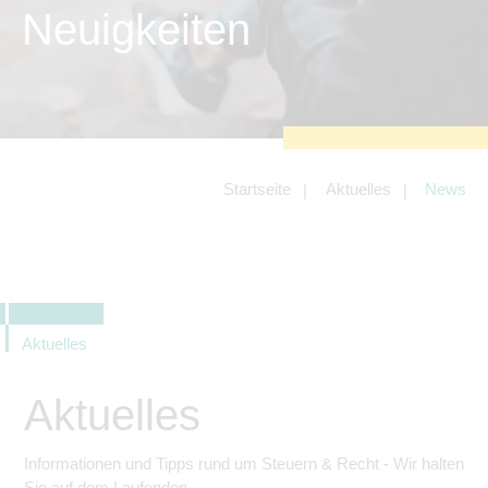
zu sichern.
Neuigkeiten
Tracking- und Targeting-Cookies
Diese Cookies sind erforderlich, um
unsere Website auf Ihre Bedürfnisse hin
zu optimieren. Hierzu gehört eine
bedarfsgerechte Gestaltung und
fortlaufende Verbesserung unseres
Angebotes einschließlich der
Verknüpfung zu Social-Media-
Angeboten von z.B. Facebook und
Startseite
Aktuelles
News
LinkedIn.
Betreibercookies
Diese Cookies sind erforderlich, um z.B.
Google Maps zu nutzen oder
eingebettete Videos abspielen zu
können.
Aktuelles
Aktuelles
Informationen und Tipps rund um Steuern & Recht - Wir halten
Sie auf dem Laufenden