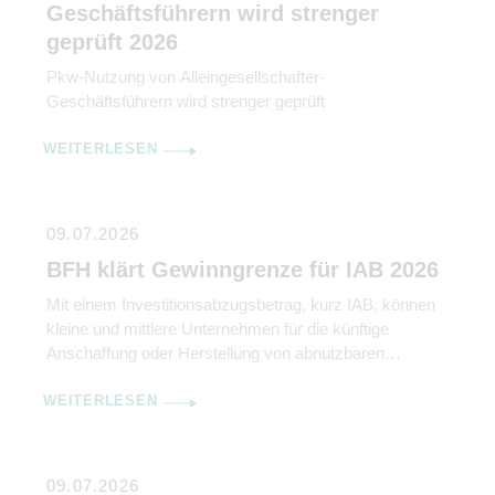
Geschäftsführern wird strenger
geprüft 2026
Pkw-Nutzung von Alleingesellschafter-
Geschäftsführern wird strenger geprüft
WEITERLESEN
09.07.2026
BFH klärt Gewinngrenze für IAB 2026
Mit einem Investitionsabzugsbetrag, kurz IAB, können
kleine und mittlere Unternehmen für die künftige
Anschaffung oder Herstellung von abnutzbaren
beweglichen Wirtschaftsgütern des Anlagevermögens
WEITERLESEN
bis zu 50 % der voraussichtlichen Anschaffungs- oder
Herstellungskosten gewinnmindernd abziehen.
Abschreibungen werden damit vorverlagert. IAB können
aber nur in Anspruch genommen werden, wenn der
09.07.2026