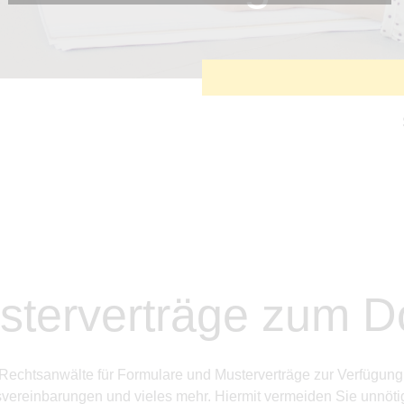
Diese Cookies sind erforderlich, um die grundlegende
Funktionalität der Website zu sichern.
Tracking- und Targeting-Cookies
Diese Cookies sind erforderlich, um unsere Website auf Ihre
Bedürfnisse hin zu optimieren. Hierzu gehört eine
bedarfsgerechte Gestaltung und fortlaufende Verbesserung
unseres Angebotes einschließlich der Verknüpfung zu
Social-Media-Angeboten von z.B. Facebook und LinkedIn.
Betreibercookies
Diese Cookies sind erforderlich, um z.B. Google Maps zu
nutzen oder eingebettete Videos abspielen zu können.
sterverträge zum 
ETL Rechtsanwälte für Formulare und Musterverträge zur Verfügu
­vereinbarungen und vieles mehr. Hiermit vermeiden Sie unnötig