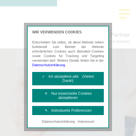
WIR VERWENDEN COOKIES
Freund & Partner
Steuerberatung in Anklam
Entscheiden Sie selbst, ob diese Website neben
funktionell zum Betrieb der Website
erforderlichen Cookies auch Betreiber-Cookies
sowie Cookies für Tracking und Targeting
verwenden darf. Weitere Details finden Sie in der
Datenschutzerklärung
.
✓ Ich akzeptiere alle (Vielen
Dank!)
✕ Nur essenzielle Cookies
akzeptieren
✎ Individuelle Präferenzen
·
Datenschutzerklärung
Impressum
Notwendige Cookies
Diese Cookies sind erforderlich, um die
grundlegende Funktionalität der Website