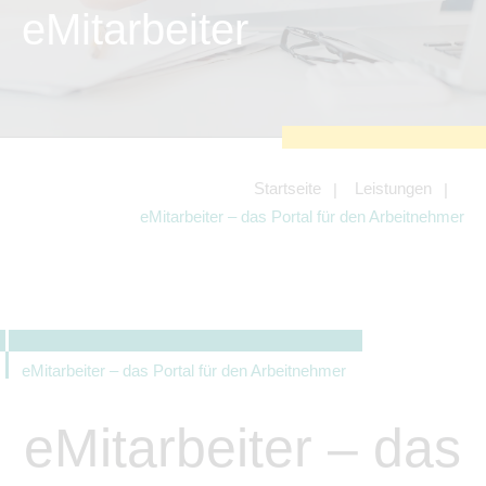
zu sichern.
eMitarbeiter
Tracking- und Targeting-Cookies
Diese Cookies sind erforderlich, um
unsere Website auf Ihre Bedürfnisse hin
zu optimieren. Hierzu gehört eine
bedarfsgerechte Gestaltung und
fortlaufende Verbesserung unseres
Angebotes einschließlich der
Verknüpfung zu Social-Media-
Angeboten von z.B. Facebook und
Startseite
Leistungen
LinkedIn.
eMitarbeiter – das Portal für den Arbeitnehmer
Betreibercookies
Diese Cookies sind erforderlich, um z.B.
Google Maps zu nutzen oder
eingebettete Videos abspielen zu
können.
eMitarbeiter – das Portal für den Arbeitnehmer
eMitarbeiter – das