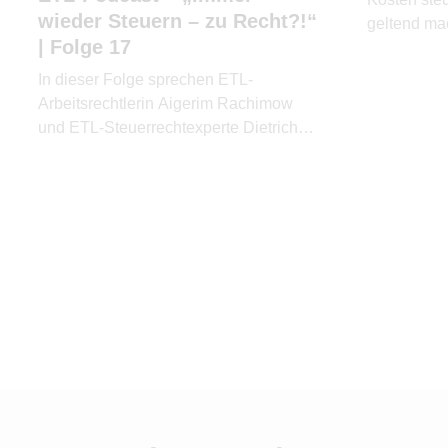
wieder Steuern – zu Recht?!“
geltend mac
| Folge 17
die Erben?
In dieser Folge sprechen ETL-
Arbeitsrechtlerin Aigerim Rachimow
und ETL-Steuerrechtexperte Dietrich
Loll über die wichtigsten Schritte einer
erfolgreichen Unternehmensnachfolge.
Sie erklären, warum Kommunikation
genauso wichtig ist wie rechtliche und
steuerliche Gestaltung.