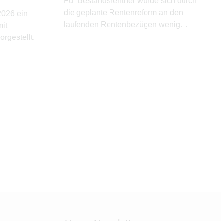
Für Bestandsrentner würde sich durch
die geplante Rentenreform an den
 2026 ein
laufenden Rentenbezügen wenig
it
ändern.
rgestellt.