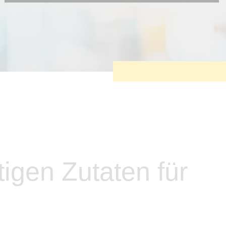
Diese Cookies sind erforderlich, um die grundlegende
Funktionalität der Website zu sichern.
Tracking- und Targeting-Cookies
Diese Cookies sind erforderlich, um unsere Website auf Ihre
Bedürfnisse hin zu optimieren. Hierzu gehört eine
bedarfsgerechte Gestaltung und fortlaufende Verbesserung
unseres Angebotes einschließlich der Verknüpfung zu
Social-Media-Angeboten von z.B. Facebook und LinkedIn.
Betreibercookies
Diese Cookies sind erforderlich, um z.B. Google Maps zu
nutzen oder eingebettete Videos abspielen zu können.
tigen Zutaten für