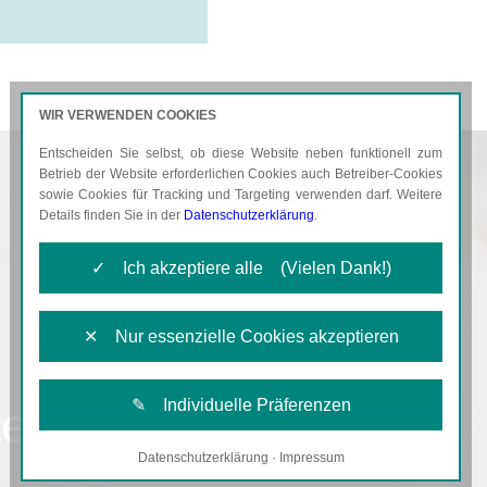
WIR VERWENDEN COOKIES
Entscheiden Sie selbst, ob diese Website neben funktionell zum
AKTUELLES
KARRIERE
Betrieb der Website erforderlichen Cookies auch Betreiber-Cookies
sowie Cookies für Tracking und Targeting verwenden darf. Weitere
Details finden Sie in der
Datenschutzerklärung
.
✓ Ich akzeptiere alle (Vielen Dank!)
✕ Nur essenzielle Cookies akzeptieren
✎ Individuelle Präferenzen
ent
Datenschutzerklärung
·
Impressum
Notwendige Cookies