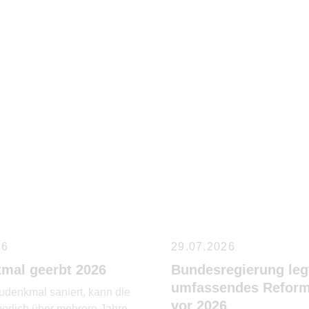
26
29.07.2026
mal geerbt 2026
Bundesregierung leg
umfassendes Reform
udenkmal saniert, kann die
vor 2026
uerlich über mehrere Jahre