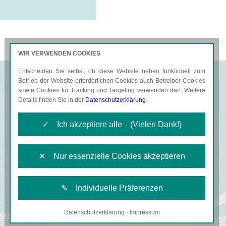
WIR VERWENDEN COOKIES
Entscheiden Sie selbst, ob diese Website neben funktionell zum
AKTUELLES
KARRIERE
Betrieb der Website erforderlichen Cookies auch Betreiber-Cookies
sowie Cookies für Tracking und Targeting verwenden darf. Weitere
Details finden Sie in der
Datenschutzerklärung
.
✓ Ich akzeptiere alle (Vielen Dank!)
✕ Nur essenzielle Cookies akzeptieren
✎ Individuelle Präferenzen
Datenschutzerklärung
·
Impressum
Notwendige Cookies
zen im Griff haben