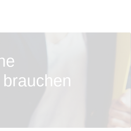
ine
g brauchen