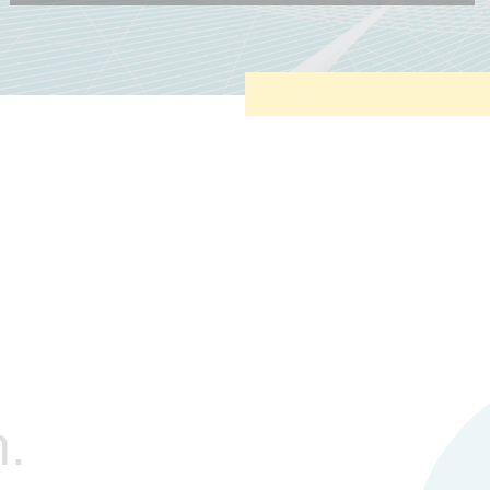
Diese Cookies sind erforderlich, um die grundlegende
Funktionalität der Website zu sichern.
Tracking- und Targeting-Cookies
Diese Cookies sind erforderlich, um unsere Website auf Ihre
Bedürfnisse hin zu optimieren. Hierzu gehört eine
bedarfsgerechte Gestaltung und fortlaufende Verbesserung
unseres Angebotes einschließlich der Verknüpfung zu
Social-Media-Angeboten von z.B. Facebook und LinkedIn.
Betreibercookies
Diese Cookies sind erforderlich, um z.B. Google Maps zu
nutzen oder eingebettete Videos abspielen zu können.
.