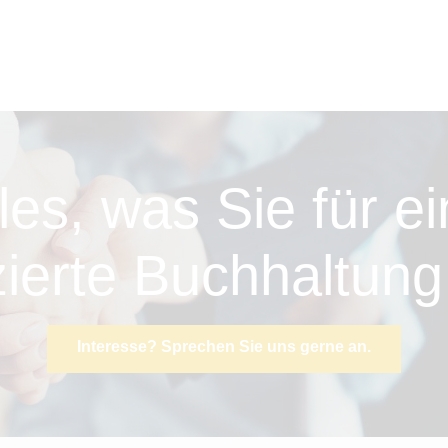
les, was Sie für e
ierte Buchhaltun
Interesse? Sprechen Sie uns gerne an.